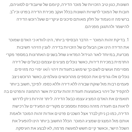
השונות, כגון טיב הזכויות של מוכר הדירה, קיומם של שיעבודים לסוגיהם,
חובות של המוכר לרשויות השונות בכלל ועקב מכירת הדירה בפרט וכיו"ב.
ברשימה זו נעמוד על חלק מאותם סיכונים עיקריים שעל רוכש הדירה
להישמר ולהתגונן מפניהם.
1. בדיקת זהות המוכר – הדבר הבסיסי ביותר, הינו לוודא כי האדם שמוכר
את הדירה הינו אכן הבעלים של הזכויות בדירה. לענין הזיהוי חשיבות
מכרעת, במיוחד לאור הגידול המדאיג שחל בשנים האחרונות במספר מקרי
התרמית במכירת דירות, כאשר נוכלים מציגים עצמם כבעלים של דירה
מסויימת ועושים לשם כך שימוש בתעודות זיהוי ו/או יפויי כח מזויפים.
נוכלים אלו גורפים את הכספים מהרוכשים ונעלמים, כאשר הרוכש ניצב
פעמים רבות מול שוקת שבורה ללא דירה וללא כספו. לפיכך, חשוב ביותר
להקפיד על זיהוי באמצעות תעודת זהות עדכנית אשר התמונה והפרטים בה
תואמים את האדם המציג עצמו כבעל הדירה. ליתר זהירות ניתן לדרוש
לראות גם תעודה מזהה נוספת ומסמכים מקוריים המעידים על רכישת
הדירה, כמו כן ניתן לברר אצל השכנים פרטים אודות זהות המוכר ולאמת
אותם מול המצגים שמציג המוכר. הכלל החשוב ביותר הינו להפעיל את
השכל הישר, וכאשר קיים חשש למעשה מרמה, לא לבצע את העיסקה.