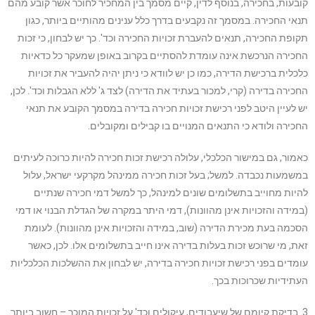
קובעות, בחכירה, בנוסף לדין, קיים מסמך בין המחכיר לחוכר אשר קובע מהם
תנאי החכירה. במסמך זה נקבעים בדרך כלל ענינים מהותיים ביותר, כגון
תקופת החכירה, תנאים להעברת זכויות החכירה וכד'. כך יש לבחון, כי זכות
החכירה הנרכשת אינה עומדת להסתיים בקרוב באופן שמעקר כל כדאיות
כלכלית ברכישת הדירה, כמו כן יש לוודא כי ניתן יהיה להעביר את זכויות
החכירה בדירה (קרי, למכור בעתיד את הדירה) לצד ג' ללא הגבלות וכד'. לכן,
יש לעיין היטב לפני רכישת זכויות חכירה בדירה במסמך הקובע את תנאי
החכירה ולודא כי התנאים המנויים בו קבילים ומקובלים.
כאמור, גם במישור הכלכלי, עלולה רכישת זכות חכירה להיות כרוכה לעיתים
במשמעות נכבדה. למשל; בעל זכות חכירה ממינהל מקרקעי ישראל, עלול
להיות מחוייב בתשלומים שונים למינהל, כך למשל דמי חכירה שנתיים
(במידה והזכויות אינן מהוונות), דמי היתר במקרה של הגדלת הבנוי או דמי
הסכמה בעת מכירת הדירה (שוב, במידה והזכויות אינן מהוונות). לעומת
זאת, מי שרוכש זכות בעלות בדירה אינו חייב בתשלומים אלו. לכן, כאשר
עומדים בפני רכישת זכויות חכירה בדירה, יש לבחון את ההשלכות הכלכליות
העתידיות שכרוכות בכך.
3. בדיקת קיומם של שיעבודים, עיקולים וכד' על זכויות המוכר – חשוב ביותר