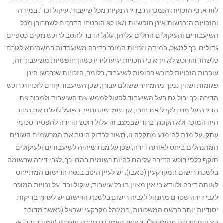
לוודא, כי הזכויות הנמכרות בדירה נקיות מכל שיעבוד, עיקול וכד'. במידה
והזכויות הנרכשות אינן חופשיות ו/או לא הובטחו הדרכים לשחרורן מכל
השיעבודים והעיקולים החלים עליהן, עלול הדבר להסב לרוכש נזקים כספיים
גדולים. כך למשל, במידה וזכויות המוכר בדירה משועבדות במשכנתא לגורם
כלשהו, והרוכש לא וידא כי הזכויות יגיעו לידיו כשהן חופשיות משיעבוד זה,
עוברות הזכויות לרוכש כפופות לשיעבוד, כלומר, הזכויות שנרכשו הינן
פגומות ושווין נמוך מהמחיר ששולם עבורן, שכן השיעבוד קודם לזכויות רוכש
הדירה. כך יכול גם בעל השיעבוד לפעול לממש את השיעבוד ולמכור את
הדירה על מנת לקבל את חובו, אף שמי שהתחייב בפועל לשלם את החוב
היה המוכר ולא הקונה. ברור שבמצב זה עלול רוכש הדירה להפסיד סכומי
עתק. על מנת להימנע מתקלה זו, חשוב לבדוק היטב את המרשמים השונים
המתנהלים ביחס לאותה דירה, שכן על מנת שיהיה לשיעבודים ולעיקולים
תוקף כלפי רוכש הדירה עליהם להיות רשומים בהם. כך, לגבי דירה שרשומה
בלשכת רישום המקרקעין (טאבו), יש לעיין היטב בנסח הרישום המתייחס
לאותה דירה ולוודא כי אין מצוין בו כל שיעבוד, עיקול וכד' על זכויות המוכר.
לגבי דירה שטרם מתנהל לגביה רישום בלשכת הרישום יש לערוך בדיקות
יסודיות יותר ברשם המשכונות, במינהל מקרקעי ישראל (כאשר מדובר
בזכויות חכירה מהמינהל), וכאשר קימת גם חברה משכנת (עמידר וכד' או