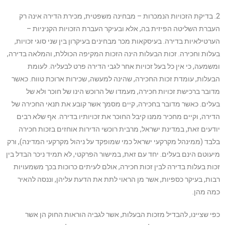
2. בדיקת הזכויות הנמכרות – מבחינה משפטית, מכירת הדירה אינה רק
העברת השליטה הפיזית בה, אלא ובעיקר העברת הזכויות הקניניות –
הערטילאיות בדירה. בעיסקאות מכר מבחינים בעיקרון בין שני סוגי זכויות,
בעלות וחכירה. זכות הבעלות הינה הזכות המקיפה הכוללת, והמלאה בדירה,
ומשמעה, כי אין כל בעל זכויות אחר לגבי הדירה פרט לבעליה. לעומת
הבעלות, עומדת זכות החכירה, שהינה למעשה, שכירות ארוכת טווח. כאשר
מדובר ברכישת זכויות חכירה, מעמדו של הרוכש הינו של חוכר ולא של
בעלים. כאשר מדובר בחכירה, קיים מסמך אשר קובע את תנאי החכירה של
הדירה, וקיים מחכיר ממנו קיבל החוכר את זכויותיו בדירה. אף שלא רבים
יודעים זאת, במדינת ישראל, מרבית רוכשי הדירות אוחזים בזכות חכירה
בלבד (ממינהל מקרקעי ישראל כמי שמופקד על ניהול מקרקעי המדינה), ורק
מיעוטם הינם בעלים. יחד עם זאת, במישור הפרקטי, לא תמיד ניכר הבדל בין
זכות בעלות בדירה לבין זכות חכירה, אולם לעיתים כרוכות בכך משמעויות
רבות, בעיקר כספיות, אשר מן הראוי לתת את הדעת עליהן, וננסה להאיר
כמה מהן.
כפי שציינו, להבדיל מזכות הבעלות, אשר לגביה הוראות החוק הן אשר