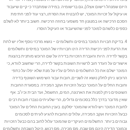
היזם שמנהל רישום אצלו), גם ברישומיה. במידה שמתברר כי קיים שיעבוד
או עיקול על זכויות המוכר, יש להבטיח את הסרתו, רצוי עוד לפני חתימת
הסכם הרכישה או במנגנון חד משמעי בחוזה הרכישה. חשוב ביותר לא לשלם
כספים כלשהם למוכר לפני שהשיעבוד או העיקול הוסרו.
4. בדיקת חבויות המוכר במיסים ותשלומים – נושא מרכזי נוסף אליו יש לתת
את הדעת לפני רכישת הדירה הינו חבויותיו של המוכר במיסים ותשלומים
בקשר לדירה. היות והעברת הזכויות בדירה על שם הרוכש מותנית בהצגת
אישורים על העדר חוב לרשויות השונות בקשר לדירה, הרי שחשוב לוודא, כי
המוכר ישלם את כל התשלומים החלים עליו על מנת שלא יפלו על כתפי
הרוכש. ניתן לחלק נושא זה לשניים; חובות עבור השימוש השוטף בדירה
וחובות החלים על המוכר כבעל הזכויות ועקב המכירה. במסגרת החובות
השוטפים ניתן למנות את הארנונה, המים, החשמל, ועד הבית וכיו"ב. אף
שאין מדובר בדרך כלל בסכומים גדולים, הרי שלעיתים נצברו חובות רבים
לחובת המוכר ויש לוודא שהמוכר יסלקם. בענין החובות החלים על המוכר
כבעל הזכויות ועקב המכירה, עלולים החובות להגיע לעיתים לסכומים
גבוהים ביותר. התשלומים העיקריים שהמוכר עלול לחוב בהם כבעל הזכויות
וכמוכר הדירה הינם מס שבח, מס מכירה, מס רכוש, היטל השבחה ותשלומים