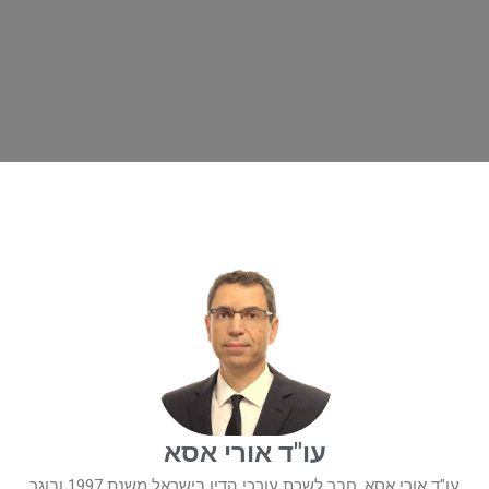
עו"ד אורי אסא
עו"ד אורי אסא, חבר לשכת עורכי הדין בישראל משנת 1997 ובוגר