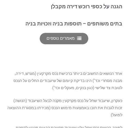
הגנה על כספי רוכש דירה מקבלן
בתים משותפים – תוספות בניה וזכויות בניה
מאמרים נוספים
אחד הנושאים החשובים ביותר ברכישת נכס מקרקעין (מגרש, דירה,
מבנה מסחרי וכד') הינו בדיקת קיומם של שיעבודים החלים על הנכס
לטובת צד שלישי (כגון בנקים, מעקלים וכד').
כעקרון, שיעבוד שחל על נכס מקרקעין מקנה לבעל השיעבוד (הנושה)
זכות לגבות את חובו באמצעות מימוש הנכס (מכירתו במסגרת ההוצאה
לפועל).
לפיכך, רכישת נכס שחל עליו שיעבוד מחייבת קביעת מנגנון להסרת