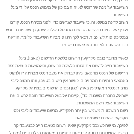
השיעבוד על מנת שהרוכש לא יהיה בסיכון של מימוש הנכס על ידי בעל
השיעבוד.
חשוב לדעת בנושא זה, כי שיעבוד שנרשם כדין לפני מכירת הנכס, קודם
ועדיף על זכויות רוכש הנכס ואינו מתבטל בשל רכישתו, כך שזכויות הרוכש
בנכס כפופות לשיעבוד. תנאי לכך הינו פומביות השיעבוד, כלומר, הודעת
דבר השיעבוד לציבור באמצעות רישומו.
כאשר מדובר בנכס מקרקעין הרשום בלשכת הרישום (טאבו), בעל
השיעבוד חייב לרשום את זכותו בלשכת הרישום, ובאמצעות הוצאת נסח
הרישום של הנכס מהטאבו ניתן לבדוק את מצב הנכס מבחינה זו ולנקוט
באמצעי הזהירות המחויבים. כאשר אין רישום בטאבו, וזהו המצב לגבי
מרבית נכסי המקרקעין בארץ (כגון נכסים הרשומים במינהל מקרקעי
ישראל, בחברה משכנת וכד'), קיימת על בעל השיעבוד חובה לרשום את
השיעבוד אצל רשם המשכונות.
רשם המשכונות משמש, בין יתר תפקידיו, מרשם שיעבודים לגבי נכסי
מקרקעין שאינם רשומים בטאבו.
לפיכך, מי שרוכש נכס מקרקעין שאינו רשום בטאבו חייב לבצע בדיקה
ברשם המשכונות בנוסף לבדיקות נוספות במקומות הרלבנטיים (מינהל